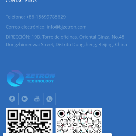
CONTÁCTENOS
Teléfono: +86-15699785629
Correo electrónico: info@bjzetron.com
DIRECCIÓN: 19B, Torre de oficinas, Oriental Ginza, No.48
Dongzhimenwai Street, Distrito Dongcheng, Beijing, China