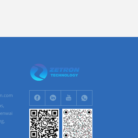
on.com
s,
menwai
ng,