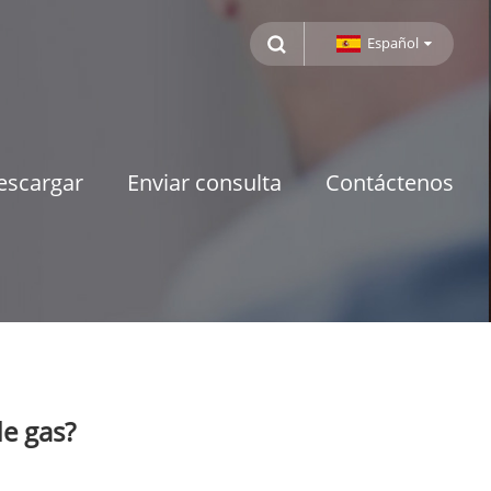
Español
escargar
Enviar consulta
Contáctenos
de gas?