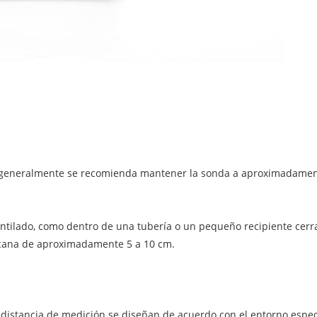
os, generalmente se recomienda mantener la sonda a aproximadamen
entilado, como dentro de una tubería o un pequeño recipiente cerr
ercana de aproximadamente 5 a 10 cm.
la distancia de medición se diseñan de acuerdo con el entorno especí