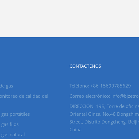
CONTÁCTENOS
de gas
Teléfono: +86-15699785629
nitoreo de calidad del
Correo electrónico: info@bjzetr
DIRECCIÓN: 19B, Torre de oficina
 gas portátiles
Oriental Ginza, No.48 Dongzhi
Street, Distrito Dongcheng, Beiji
gas fijos
China
 gas natural