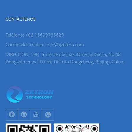
CONTÁCTENOS
Teléfono: +86-15699785629
Correo electrónico: info@bjzetron.com
DIRECCIÓN: 19B, Torre de oficinas, Oriental Ginza, No.48
Dongzhimenwai Street, Distrito Dongcheng, Beijing, China