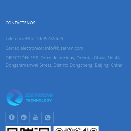
CONTÁCTENOS
Teléfono: +86-15699785629
Correo electrónico: info@bjzetron.com
DIRECCIÓN: 19B, Torre de oficinas, Oriental Ginza, No.48
Dongzhimenwai Street, Distrito Dongcheng, Beijing, China