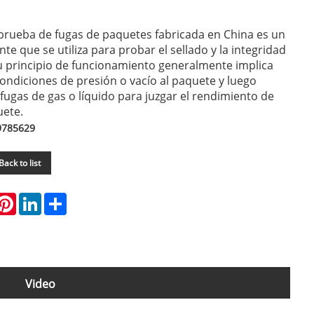
prueba de fugas de paquetes fabricada en China es un
e que se utiliza para probar el sellado y la integridad
u principio de funcionamiento generalmente implica
 condiciones de presión o vacío al paquete y luego
 fugas de gas o líquido para juzgar el rendimiento de
uete.
9785629
Back to list
hatsApp
Pinterest
LinkedIn
Share
Video