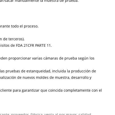
ocar/sacar manualmente la muestra de prueba.
rante todo el proceso.
n de terceros).
uisitos de FDA 21CFR PARTE 11.
ueden proporcionar varias cámaras de prueba según los
las pruebas de estanqueidad, incluida la producción de
onalización de nuevos moldes de muestra, desarrollo y
cliente para garantizar que coincida completamente con el
ante, proveedor, fábrica, venta al por mayor, calidad,