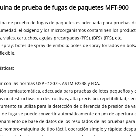
ina de prueba de fugas de paquetes MFT-900
na de prueba de fugas de paquetes es adecuada para pruebas de i
umedad, el oxígeno y los microorganismos contaminen los producto
 viales, cartuchos, agujas precargadas (PFS), (BFS), (FFS), etc.
 spray: botes de spray de émbolo; botes de spray forrados en bolsa
flexible.
ísticas:
r con las normas USP <1207>, ASTM F2338 y FDA.
ión semiautomática, adecuada para pruebas de lotes pequeños y d
 no destructivas no destructivas, alta precisión, repetibilidad, sen
rumento se utiliza para la detección de diferencia de presión de va
 de fuga se puede convertir automáticamente en μm de apertura d
amiento de base de datos de los resultados de las pruebas para un
z hombre-máquina de tipo táctil, operación simple y rápida: desp