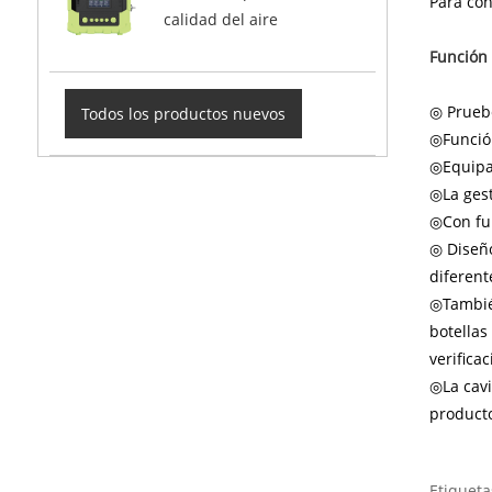
Para con
calidad del aire
Función 
◎ Pruebe
Todos los productos nuevos
◎Función
◎Equipad
◎La gest
◎Con fun
◎ Diseño
diferent
◎También
botellas
verifica
◎La cavi
producto
Etiqueta