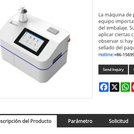
La máquina de 
equipo important
del embalaje. S
aplicar ciertas
observar si hay
sellado del paq
Hotline:
+86-1569
Send Inquiry
Facebook
X
W
scripción del Producto
Parámetro
Solicitud