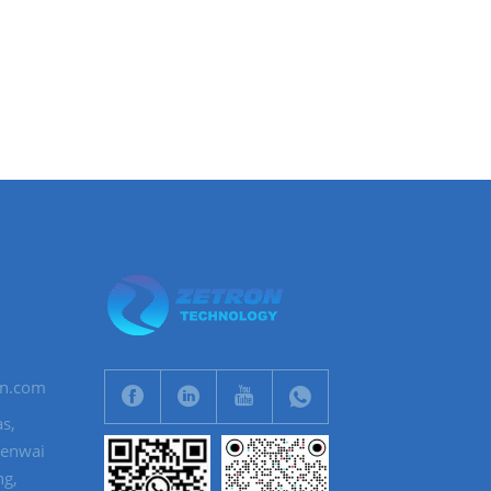
on.com
s,
menwai
ng,