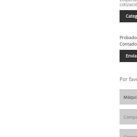
cotizaci
Categ
Probador
Contador
Envia
Por fav