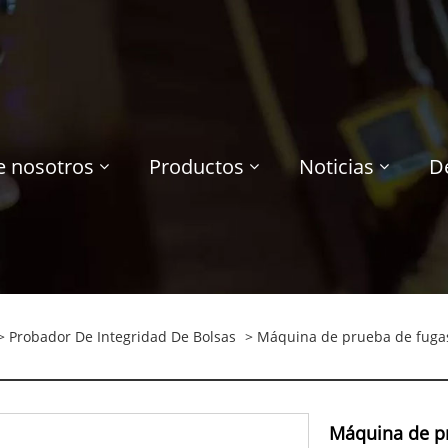
e nosotros
Productos
Noticias
D
>
Probador De Integridad De Bolsas
> Máquina de prueba de fuga
Máquina de p