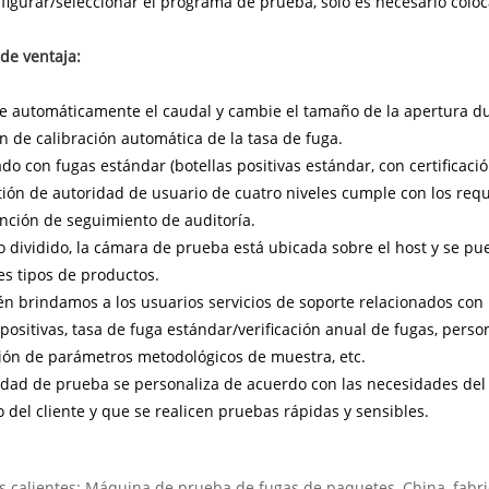
figurar/seleccionar el programa de prueba, solo es necesario col
de ventaja:
 automáticamente el caudal y cambie el tamaño de la apertura du
 de calibración automática de la tasa de fuga.
o con fugas estándar (botellas positivas estándar, con certificació
ión de autoridad de usuario de cuatro niveles cumple con los req
ción de seguimiento de auditoría.
 dividido, la cámara de prueba está ubicada sobre el host y se p
es tipos de productos.
 brindamos a los usuarios servicios de soporte relacionados con 
 positivas, tasa de fuga estándar/verificación anual de fugas, pers
ción de parámetros metodológicos de muestra, etc.
dad de prueba se personaliza de acuerdo con las necesidades del 
 del cliente y que se realicen pruebas rápidas y sensibles.
s calientes: Máquina de prueba de fugas de paquetes, China, fabric