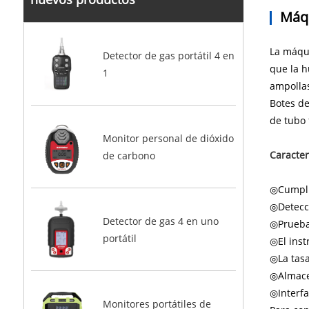
Máqu
La máqui
Detector de gas portátil 4 en
que la h
1
ampollas,
Botes de
de tubo 
Monitor personal de dióxido
Caracter
de carbono
◎Cumpli
◎Detecc
Detector de gas 4 en uno
◎Pruebas
portátil
◎El inst
◎La tasa
◎Almacen
◎Interfa
Monitores portátiles de