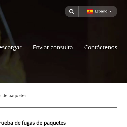
Español
escargar
Enviar consulta
Contáctenos
s de paquetes
rueba de fugas de paquetes