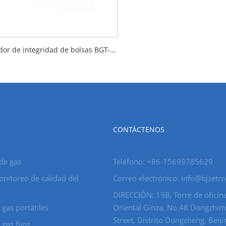
Probador de integridad de bolsas BGT-120
CONTÁCTENOS
de gas
Teléfono: +86-15699785629
nitoreo de calidad del
Correo electrónico: info@bjzetr
DIRECCIÓN: 19B, Torre de oficina
 gas portátiles
Oriental Ginza, No.48 Dongzhi
Street, Distrito Dongcheng, Beiji
gas fijos