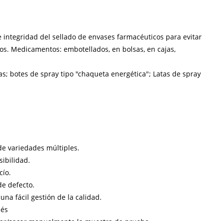
ntegridad del sellado de envases farmacéuticos para evitar
s. Medicamentos: embotellados, en bolsas, en cajas,
s; botes de spray tipo "chaqueta energética"; Latas de spray
e variedades múltiples.
sibilidad.
cío.
e defecto.
a fácil gestión de la calidad.
ués